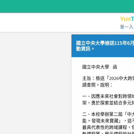
Yun
T
單一入
國立中央大學檢送115年6月
動資訊。
國立中央大學
函
主旨：檢送「
2026
中大跨
請查照。說明：
一、因應未來社會對跨領
架，勇於探索並結合多元
二、本校舉辦第二屆「中
能 × 發現未來寶藏」
最具代表性的跨域課程，