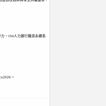
歡迎各校教師與學生共襄盛舉。
爭力，
104
人力銀行職涯永續長
uce2026/
。