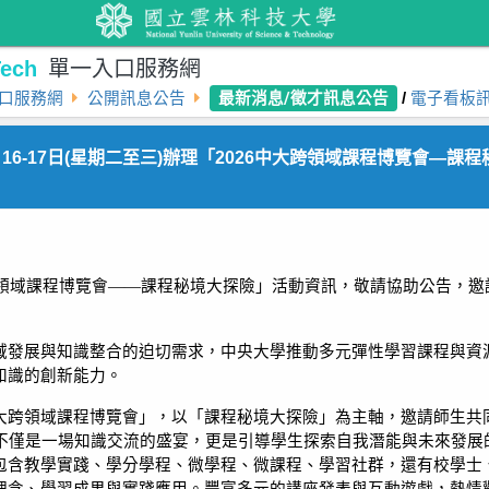
ech
單一入口服務網
最新消息/徵才訊息公告
口服務網
公開訊息公告
/
電子看板
16-17日(星期二至三)辦理「2026中大跨領域課程博覽會—課
領域課程博覽會——課程秘境大探險」活動資訊，敬請協助公告，邀
域發展與知識整合的迫切需求，中央大學推動多元彈性學習課程與資
知識的創新能力。
大跨領域課程博覽會」，以「課程秘境大探險」為主軸，邀請師生共同
，這不僅是一場知識交流的盛宴，更是引導學生探索自我潛能與未來發
包含教學實踐、學分學程、微學程、微課程、學習社群，還有校學士