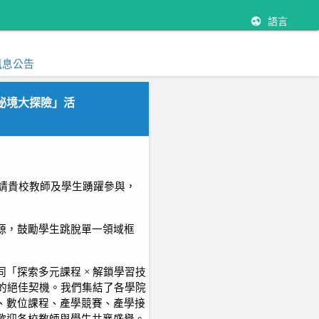
語言
訊息公告
程秘境大探險」活
請貴校教師及學生踴躍參與，
源，鼓勵學生跳脫單一領域框
「探索多元課程 × 解鎖學習技
展的絕佳契機。我們集結了各學院
、數位課程、產學競賽、產學接