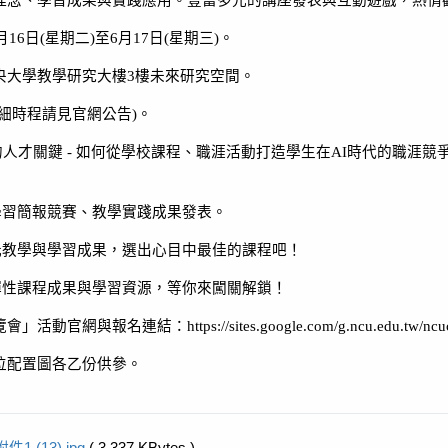
理念、學習成果與實踐應用。豐富多元的講座發表與互動遊戲，熱情
月
16
日
(
星期二
)
至
6
月
17
日
(
星期三
)
。
央大學教學研究大樓
3
樓未來研究空間。
細時程請見官網公告
)
。
的人才關鍵
-
如何從學校課程、職涯活動打造學生在
AI
時代的職涯競
學習簡報競賽、教學實踐成果發表。
元教學與學習成果，選出心目中最佳的課程吧！
彈性課程成果與學習資源，等你來闖關解鎖！
覽會」活動官網與報名連結：
https://sites.google.com/g.ncu.edu.tw/nc
位配置圖各乙份供參。