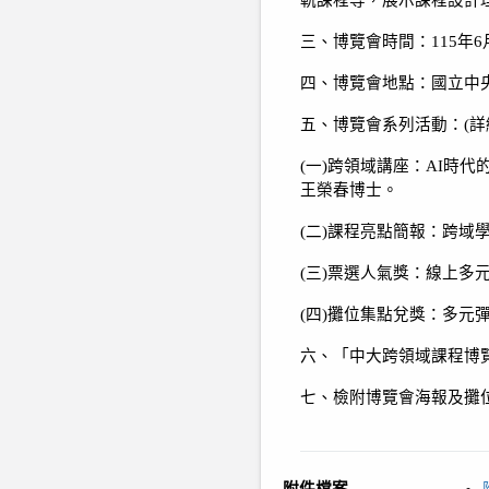
軌課程等，展示課程設計
三、博覽會時間：
115
年
6
四、博覽會地點：國立中
五、博覽會系列活動：
(
詳
(
一
)
跨領域講座：
AI
時代
王榮春博士。
(
二
)
課程亮點簡報：跨域
(
三
)
票選人氣獎：線上多
(
四
)
攤位集點兌獎：多元
六、「中大跨領域課程博
七、檢附博覽會海報及攤