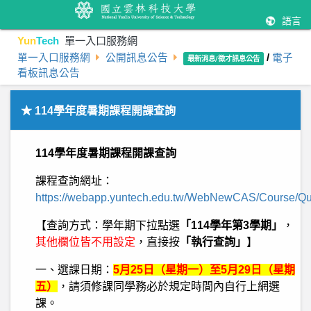
語言
Yun
Tech
單一入口服務網
單一入口服務網
公開訊息公告
/
電子
最新消息/徵才訊息公告
看板訊息公告
★ 114學年度暑期課程開課查詢
114學年度暑期課程開課查詢
課程查詢網址：
https://webapp.yuntech.edu.tw/WebNewCAS/Course/Qu
【查詢方式：學年期下拉點選
「114學年第3學期」
，
其他欄位皆不用設定
，直接按
「執行查詢」
】
一、選課日期：
5月25日（星期一）至5月29日（星期
五）
，請須修課同學務必於規定時間內自行上網選
課。