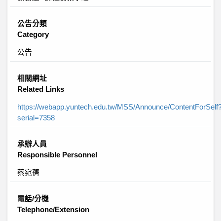
公告分類
Category
公告
相關網址
Related Links
https://webapp.yuntech.edu.tw/MSS/Announce/ContentForSelf
serial=7358
承辦人員
Responsible Personnel
蔡宛蒨
電話/分機
Telephone/Extension