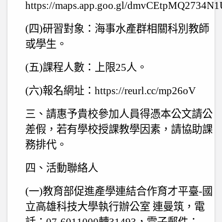
https://maps.app.goo.gl/dmvCEtpMQ2734N
(
四
)
研習對象：海事水產群相關科別教師
或學生。
(
五
)
課程人數：上限
25
人。
(
六
)
報名網址：
https://reurl.cc/mp26oV
三、請惠予貴校參加人員得憑本公文請公
差假，若有學校授課教學因素，請協助課
務排代。
四、活動聯絡人
(
一
)
教育部促進產學連結合作育才平臺
-
國
立高雄科技大學執行辦公室 連曼筑，電