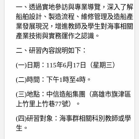
一、透過實地參訪與專業導覽，深入了解
船舶設計、製造流程、維修管理及造船產
業發展現況，增進教師及學生對海事相關
產業技術與實務運作之認識。
二、研習內容說明如下：
(
一
)
日期：
115
年
6
月
17
日（星期三）
(
二
)
時間：下午
1
時至
4
時。
(
三
)
地點：中信造船集團（高雄市旗津區
上竹里上竹巷
77
號）。
(
四
)
研習對象：海事群相關科別教師或學
生。