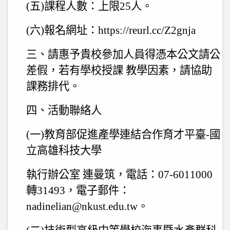
(
五
)
課程人數：上限
25
人。
(
六
)
報名網址：
https://reurl.cc/Z2gnja
三、請惠予貴校參加人員得憑本公文請公
差假，若有學校授課 教學因素，請協助
課務排代。
四、活動聯絡人
(
一
)
教育部促進產學連結合作育才平臺
-
國
立高雄科技大學
執行辦公室 連曼筑，電話：
07-6011000
轉
31493
，電子郵件：
nadinelian@nkust.edu.tw
。