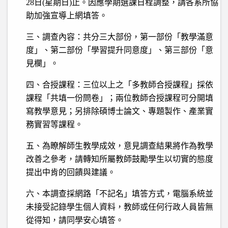
28日(星期日)止。因應學期選課日程調整，請各系所協
助加強宣導上網填答。
三、調查內容：共分三大部份，第一部份「教學滿意
度」、第二部份「學習提升同意度」、第三部份「意
見欄」。
四、合授課程：三位以上之「多教師合授課程」採依
課程「共填一份問卷」；兩位教師合授課程可分開填
寫教學意見；另排除碩博士論文、專題製作、產業實
務實習等課程。
五、為瞭解師生教學成效，意見調查結果將作為教學
改善之參考，請轉知所屬教師鼓勵學生以切實的態度
提出中肯的回饋與建議。
六、本調查採網路「不記名」填答方式，電腦系統並
未接受記錄學生個人資料，教師或任何行政人員皆無
從得知，請同學安心填答。