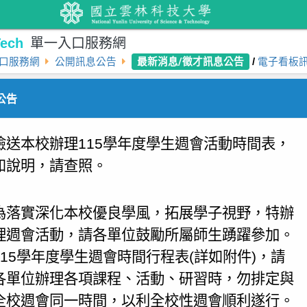
ech
單一入口服務網
最新消息/徵才訊息公告
口服務網
公開訊息公告
/
電子看板
公告
​檢送本校辦理115學年度學生週會活動時間表，
如說明，請查照。
為落實深化本校優良學風，拓展學子視野，特辦
理週會活動，請各單位鼓勵所屬師生踴躍參加。
115學年度學生週會時間行程表(詳如附件)，請
各單位辦理各項課程、活動、研習時，勿排定與
全校週會同一時間，以利全校性週會順利遂行。