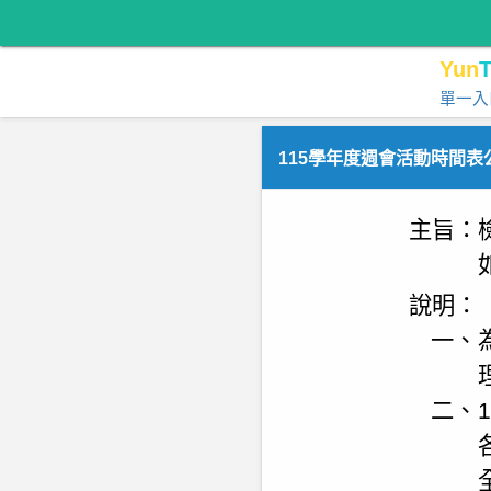
Yun
T
單一入
115學年度週會活動時間表
主旨
：
說明：
一、
二、