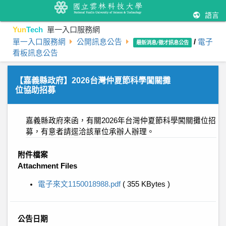
語言
Yun
Tech
單一入口服務網
單一入口服務網
公開訊息公告
/
電子
最新消息/徵才訊息公告
看板訊息公告
【嘉義縣政府】2026台灣仲夏節科學闖關攤
位協助招募
嘉義縣政府來函，有關2026年台灣仲夏節科學闖關攤位招
募，有意者請逕洽該單位承辦人辦理。
附件檔案
Attachment Files
電子來文1150018988.pdf
( 355 KBytes )
公告日期