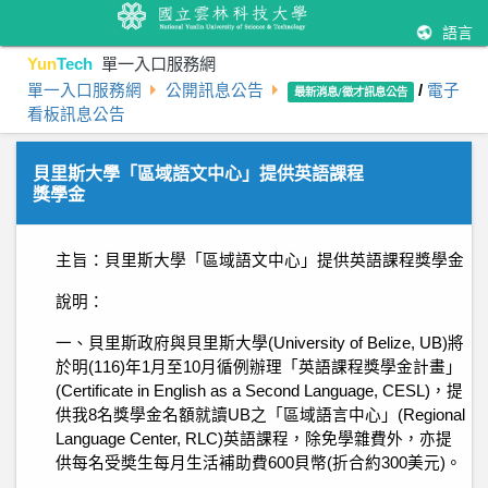
語言
Yun
Tech
單一入口服務網
單一入口服務網
公開訊息公告
/
電子
最新消息/徵才訊息公告
看板訊息公告
貝里斯大學「區域語文中心」提供英語課程
獎學金
主旨：貝里斯大學「區域語文中心」提供英語課程獎學金
說明：
一、貝里斯政府與貝里斯大學(University of Belize, UB)將
於明(116)年1月至10月循例辦理「英語課程獎學金計畫」
(Certificate in English as a Second Language, CESL)，提
供我8名獎學金名額就讀UB之「區域語言中心」(Regional
Language Center, RLC)英語課程，除免學雜費外，亦提
供每名受奬生每月生活補助費600貝幣(折合約300美元)。