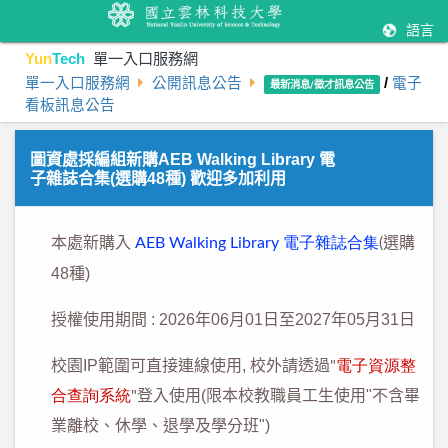
語言
Yun
Tech
單一入口服務網
單一入口服務網
公開訊息公告
/
電子
最新消息/徵才訊息公告
看板訊息公告
圖資處採編組新購AEB Walking Library 電
子雜誌合集(選購48種) 歡迎多加利用
本處新購入
電子雜誌合集
選購
AEB Walking Library
(
48
種
)
授權使用期間
: 2026
年
06
月
01
日至
2027
年
05
月
31
日
校園
IP
範圍可直接連線使用
,
校外請透過
電子資源整
"
合查詢系統
登入使用
(
限本校教職員工生使用
"
不含畢
"
業離校、休學、退學及學分班
")