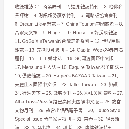
收錄雜誌：
1,
商業周刊
-- 2,
遠見雜誌特刊
-- 3,
哈佛商
業評論
-- 4,
財訊趨勢贏家特刊
-- 5,
電路板協會會刊
--
6, Dream Life
夢想誌
-- 7, China Tourism
中國旅遊
-- 8,
高爾夫文摘
-- 9, Hinge -- 10, HouseFun
好房網雜誌
--
11, GoGo XinTaiwan
欣台灣走走系列
-- 12,
世界民航
雜誌
-- 13,
先探投資週刊
-- 14, Capital Week
證券市場
週刊
-- 15, ELLE
她雜誌
-- 16, GQ
瀟灑國際中文版
--
17, Mens uno
男人誌
-- 18, Esquire Taiwan
君子雜誌
--
19,
儂儂雜誌
-- 20, Harper's BAZAAR Taiwan -- 21,
美麗佳人國際中文版
-- 22, Tatler Taiwan -- 23,
旅讀
--
24,
行遍天下
-- 25,
微笑季刊
-- 26, XXL
美國職籃
-- 27,
Alba Tross-View
阿路巴高爾夫國際中文版
-- 28,
故宮
文物月刊
-- 29,
故宮出版品電子書
-- 30, House Style
Special Issue
時尚家居特刊
-- 31,
常春
-- 32,
經典雜
誌
-- 33,
鄉間小路
-- 34,
讀者
-- 35,
康健雜誌特刊
--