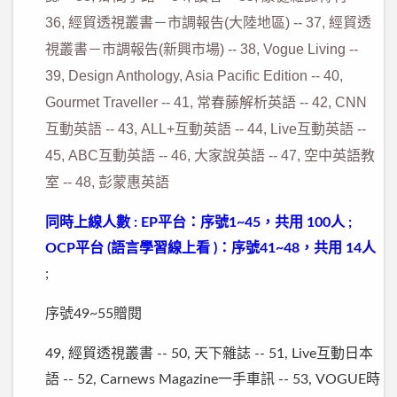
36,
經貿透視叢書－市調報告
(
大陸地區
) -- 37,
經貿透
視叢書－市調報告
(
新興市場
) -- 38, Vogue Living --
39, Design Anthology, Asia Pacific Edition -- 40,
Gourmet Traveller -- 41,
常春藤解析英語
-- 42, CNN
互動英語
-- 43, ALL+
互動英語
-- 44, Live
互動英語
--
45, ABC
互動英語
-- 46,
大家說英語
-- 47,
空中英語教
室
-- 48,
彭蒙惠英語
同時上線人數 : EP平台：序號1~45，共用 100人 ;
OCP平台 (語言學習線上看 )：序號41~48，共用 14人
;
序號49~55贈閱
49, 經貿透視叢書 -- 50, 天下雜誌 -- 51, Live互動日本
語 -- 52, Carnews Magazine一手車訊 -- 53, VOGUE時