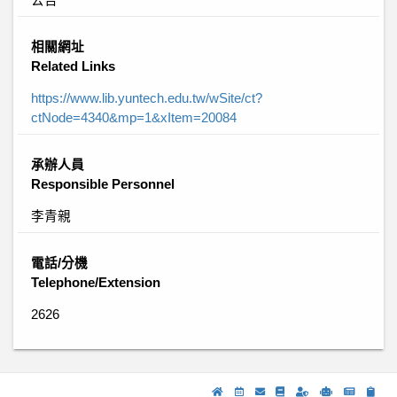
相關網址
Related Links
https://www.lib.yuntech.edu.tw/wSite/ct?
ctNode=4340&mp=1&xItem=20084
承辦人員
Responsible Personnel
李青親
電話/分機
Telephone/Extension
2626