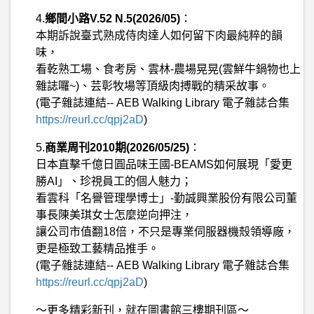
4.
鄉間小路
V.52 N.5
(2026/05)
：
本期訴說臺式熟成侍肉達人如何留下肉最純粹的韻
味，
看乾熟工場、食考房、雲林
-
農場晃晃
(
雲鮮牛鍋物也上
雜誌囉
~)
、芸彰牧場等頂級肉搏戰的精采故事。
(
電子雜誌連結
-- AEB Walking Library
電子雜誌合集
https://reurl.cc/qpj2aD
)
5.
商業周刊
2010
期
(2026/05/25)
：
日本直擊千億日圓品味王國
-BEAMS
如何展現「愛更
勝
AI
」、珍視員工的個人魅力；
看雲科「名譽管理學博士」
-
勤誠興業股份有限公司董
事長陳美琪女士怎麼逆向押注，
讓公司市值翻
18
倍，不只是專業伺服器機殼領導廠，
更是極致工藝精品推手。
(
電子雜誌連結
-- AEB Walking Library
電子雜誌合集
https://reurl.cc/qpj2aD
)
～更多精彩新刊，就在圖書館三樓期刊區～