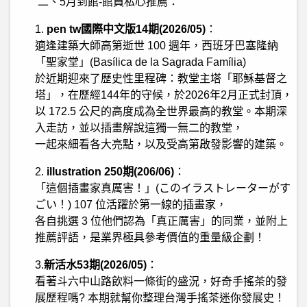
二、
5
月到館
-
館員私心推薦：
1.
pen tw
國際中文版
14
期
(2026/05)
：
適逢建築大師高第逝世
100
週年，西班牙巴塞隆納
「聖家堂」
(Bas
í
lica de la Sagrada Fam
í
lia)
於近期迎來了歷史性里程碑：教堂主塔「耶穌基督之
塔」，在歷經
144
年的守候，於
2026
年
2
月正式封頂，
以
172.5
公尺的高度成為全世界最高的教堂。本期深
入走訪，並以插畫解說這獨一無二的教堂，
一起來細看各大亮點，以及受高第啟發影響的建築。
2.
illustration 250
期
(206/06)
：
「這個插畫家真厲害！」
(
このイラストレーターがす
ごい！
) 107
位活躍於第一線的插畫家，
各自挑選
3
位他們認為「真正厲害」的同業，並附上
推薦評語，是業界極具參考價值的重量級企劃！
3.
新活水
53
期
(2026/05)
：
看著斗六中山路飲料一條街的盛況，好奇手搖茶的發
展歷程嗎
?
本期就幫你整理台灣手搖茶迷你發展史！