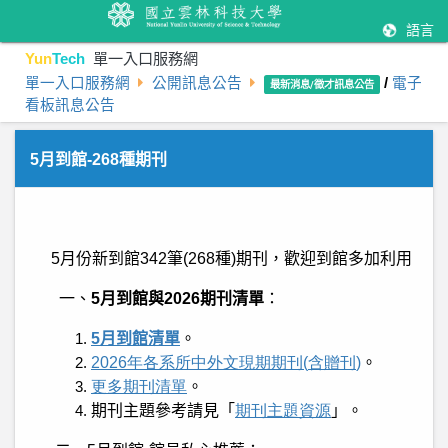
語言
Yun
Tech
單一入口服務網
單一入口服務網
公開訊息公告
/
電子
最新消息/徵才訊息公告
看板訊息公告
5月到館-268種期刊
5
月份新到館
342
筆
(268
種
)
期刊，歡迎到館多加利用
一、
5
月到館與
2026
期刊清單
：
5
月到館清單
。
2026
年各系所中外文現期期刊
(
含贈刊
)
。
更多期刊清單
。
期刊主題參考請見「
期刊
主題
資源
」。