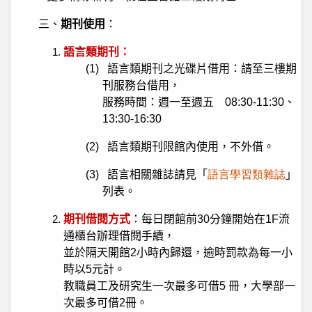
三、
期刊使用
：
語言類期刊
：
(1)
語言類期刊之光碟片借用：請至三樓期
刊服務台借用，
服務時間：週一至週五
08:30-11:30
、
13:30-16:30
(2)
語言類期刊限館內使用，不外借。
(3)
語言相關雜誌請見「
語言學習類雜誌
」
列表。
期刊借閱方式
：每日閉館前
30
分鐘開始在
1F
流
通櫃台辦理借閱手續，
並於隔天開館
2
小時內歸還，逾時罰款為每一小
時以
5
元計。
教職員工及研究生一次最多可借
5
冊，大學部一
次最多可借
2
冊。