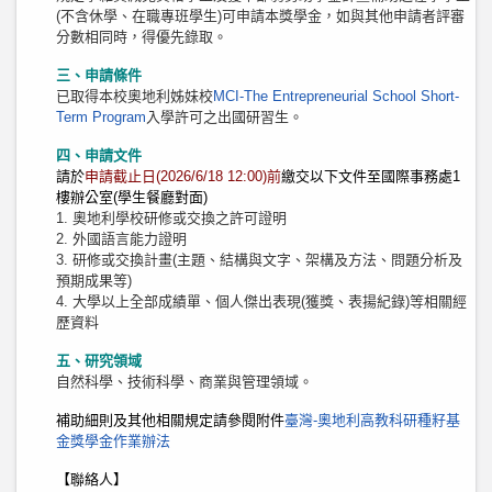
(不含休學、在職專班學生)可申請本獎學金，如與其他申請者評審
分數相同時，得優先錄取。
三、申請條件
已取得本校奧地利姊妹校
MCI-The Entrepreneurial School
Short-
Term Program
入學許可之出國研習生。
四、申請文件
請於
申請截止日(2026/6/18 12:00)前
繳交以下文件至國際事務處1
樓辦公室(學生餐廳對面)
1. 奧地利學校研修或交換之許可證明
2. 外國語言能力證明
3. 研修或交換計畫(主題、結構與文字、架構及方法、問題分析及
預期成果等)
4. 大學以上全部成績單、個人傑出表現(獲獎、表揚紀錄)等相關經
歷資料
五、研究領域
自然科學、技術科學、商業與管理領域。
補助細則及其他相關規定請參閱附件
臺灣-奧地利高教科研種籽基
金獎學金作業辦法
【聯絡人】