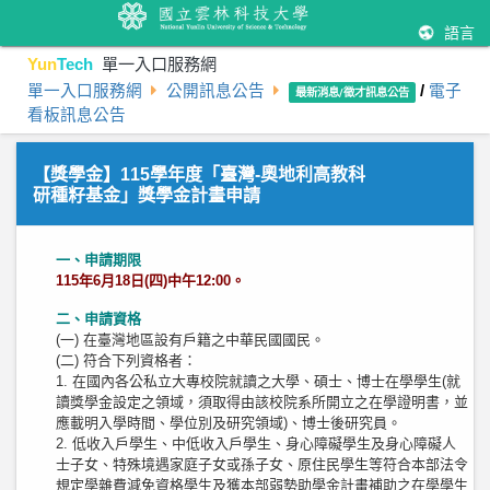
語言
Yun
Tech
單一入口服務網
單一入口服務網
公開訊息公告
/
電子
最新消息/徵才訊息公告
看板訊息公告
【獎學金】115學年度「臺灣-奧地利高教科
研種籽基金」獎學金計畫申請
一、申請期限
115年6月18日(四)中午12:00。
二、申請資格
(一) 在臺灣地區設有戶籍之中華民國國民。
(二) 符合下列資格者：
1. 在國內各公私立大專校院就讀之大學、碩士、博士在學學生(就
讀獎學金設定之領域，須取得由該校院系所開立之在學證明書，並
應載明入學時間、學位別及研究領域)、博士後研究員。
2. 低收入戶學生、中低收入戶學生、身心障礙學生及身心障礙人
士子女、特殊境遇家庭子女或孫子女、原住民學生等符合本部法令
規定學雜費減免資格學生及獲本部弱勢助學金計畫補助之在學學生