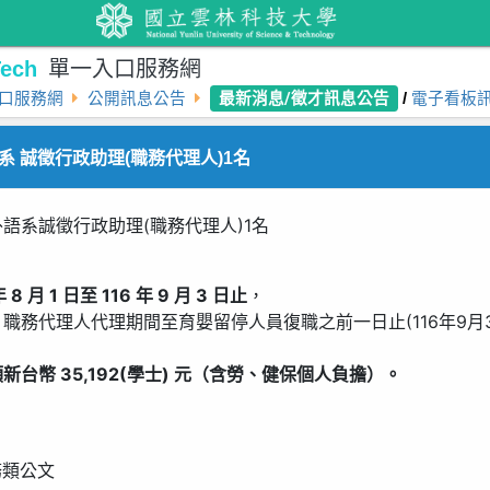
ech
單一入口服務網
最新消息/徵才訊息公告
口服務網
公開訊息公告
/
電子看板
 誠徵行政助理(職務代理人)1名
語系誠徵行政助理(職務代理人)1名
年 8 月 1 日至 116 年 9 月 3 日止
，
職務代理人代理期間至育嬰留停人員復職之前一日止(116年9月3
新台幣 35,192(學士) 元（含勞、健保個人負擔）。
務類公文