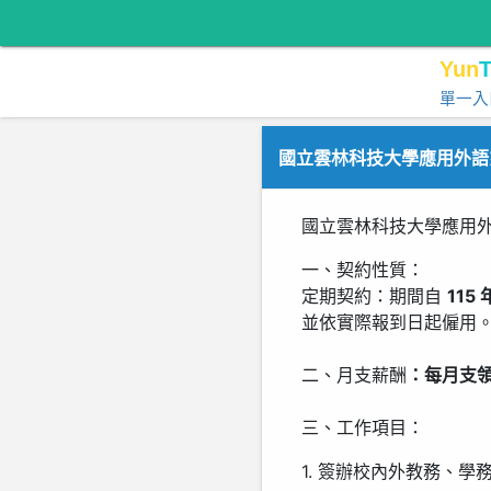
Yun
T
單一入
國立雲林科技大學應用外語系
國立雲林科技大學應用外
一、契約性質：
定期契約：期間自
115 
並依實際報到日起僱用。
二、月支薪酬
：每月支領
三、工作項目：
1. 簽辦校內外教務、學