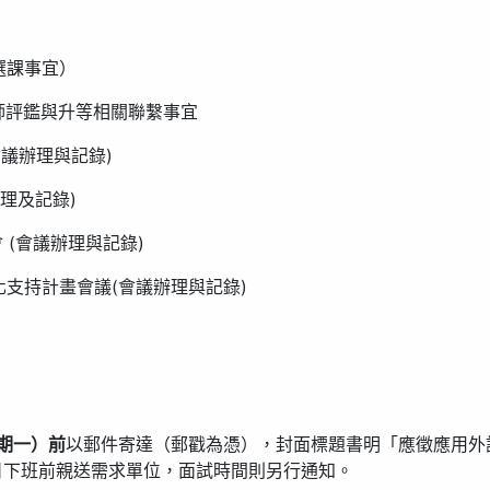
選課事宜）
教師評鑑與升等相關聯繫事宜
會議辦理與記錄)
辦理及記錄)
 (會議辦理與記錄)
化支持計畫會議(會議辦理與記錄)
星期一）前
以郵件寄達（郵戳為憑），封面標題書明「應徵應用外
日下班前親送需求單位，面試時間則另行通知。