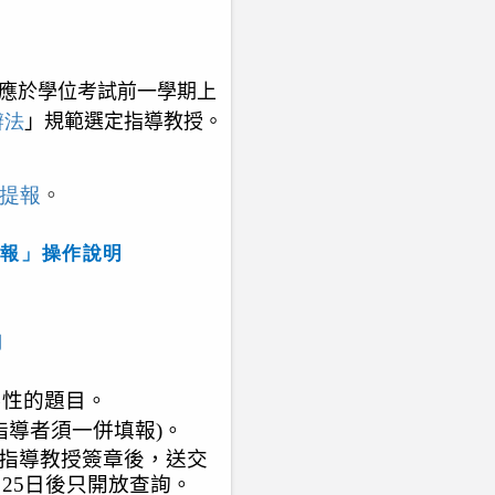
應於學位考試前一學期上
辦法
」規範選定指導教授。
提報
。
提報」操作說明
詢
屬性的題目。
指導者須一併填報
)
。
指導教授簽章後，送交
月
25
日後只開放查詢
。