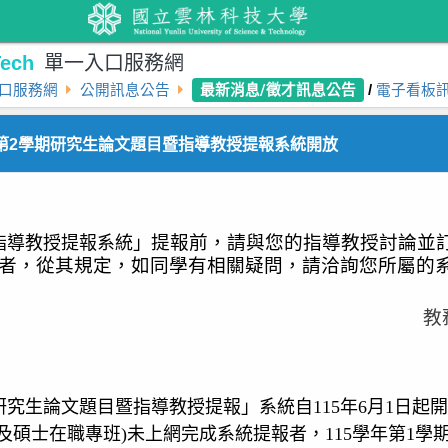
ech
單一入口服務網
最新消息/徵才訊息公告
口服務網
公開訊息公告
/
電子看板
度第2學期研究生論文題目暨指導教授提報系統開放
提報前，請與您的指導教授討論並
指導教授提報系統」
者，從其規定，如同學有相關疑問，請洽詢您所屬的
教
研究生論文題目暨指導教授提報」系統自
115
年
6
月
1
日起開
及碩士在職專班
)
未上網完成系統提報者，
115
學年第
1
學