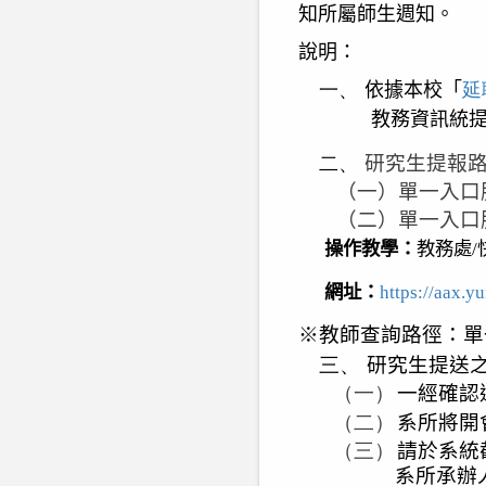
知所屬師生週知。
說明：
一、
依據本校「
延
教務資訊統
研究生提報
二、
（一）單一入口
（二）單一入口
操作教學：
教務處
/
網址：
https://aax.y
※
教師查詢路徑：單
三、
研究生提送
（一）
一經確認
（二）
系所將開
（三）
請於系統
系所承辦