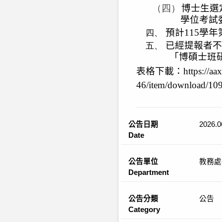
（四）
博士生選
學位考試
預計
115
學年
四、
已經提報者不
五、
「博碩士班
表格下載：
https://a
46/item/download/10
公告日期
2026.0
Date
公告單位
教務處
Department
公告分類
公告
Category