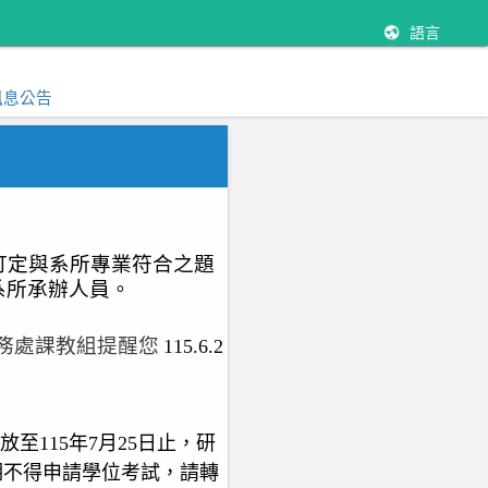
語言
訊息公告
訂定與系所專業符合之題
系所承辦人員。
務處課教組提醒您
115.6.2
放至
115
年
7
月
25
日止，研
期不得申請學位考試，請轉