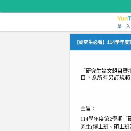
Yun
T
單一入
【研究生必看】114學年
「研究生論文題目暨
目。系所有另訂規範
主旨：
114
學年度第
2
學期「
究生
(
博士班、碩士班