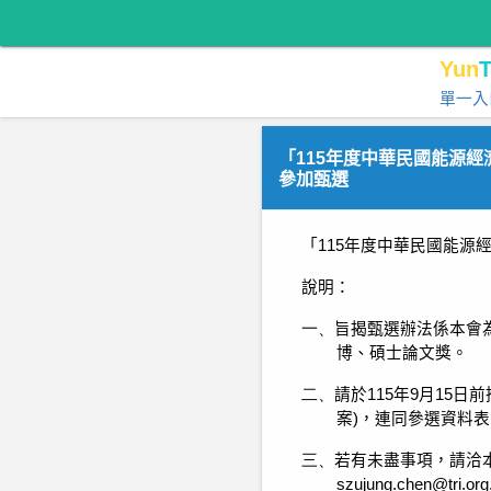
Yun
T
單一入
「115年度中華民國能源
參加甄選
「
115
年度中華民國能源
說明：
一、
旨揭甄選辦法係本會
博、碩士論文獎。
二、
請於
115
年
9
月
15
日前
案
)
，連同參選資料表
三、
若有未盡事項，請洽
szujung.chen@tri.org