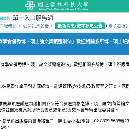
ech
單一入口服務網
最新消息/徵才訊息公告
口服務網
公開訊息公告
/
電子看板
經濟學會優秀博、碩士論文獎甄選辦法」歡迎相關系所博、碩士班
經濟學會優秀博、碩士論文獎甄選辦法」歡迎相關系所博、碩士班應
為鼓勵青年學子對能源經濟、能源管理
(
含技術
)
及政策等之研究，甄
推薦與甄選議題領域相關系所符合參選資格之博、碩士論文
(
每篇論
(
備註欄須檢具系所所長簽章或系章
)
寄交本會學術出版委員會。
本會學術出版委員會聯絡窗口：陳思蓉小姐
(
電話：
02-8809-5688
轉
23
.tw)
。