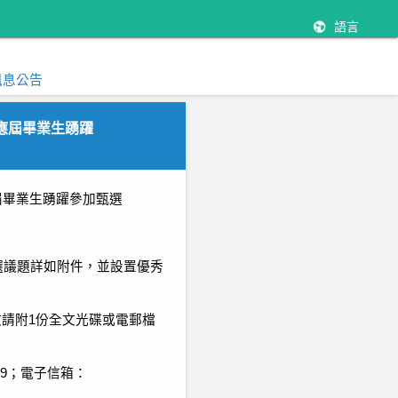
語言
訊息公告
應屆畢業生踴躍
屆畢業生踴躍參加甄選
選議題詳如附件，並設置優秀
文請附
1
份全文光碟或電郵檔
9
；電子信箱：