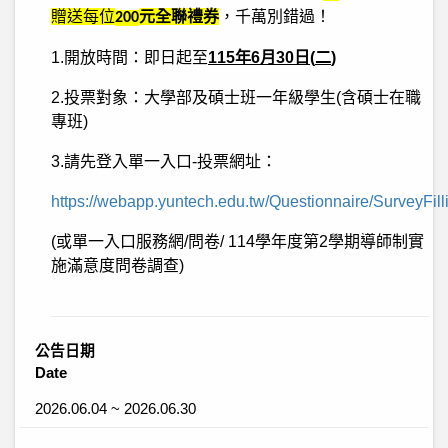
贈送每位
元全聯禮券
，千萬別錯過！
200
1.
開放時間：即日起至
115
年
6
月
30
日
(
二
)
2.
投票對象：大學部及碩士班一年級學生
(
含碩士在職
專班
)
3.
請先登入單一入口
-
投票網址：
https://webapp.yuntech.edu.tw/Questionnaire/SurveyFill
(
或單一入口服務網
/
問卷
/ 114
學年度第
2
學期導師制實
施滿意度問卷調查
)
公告日期
Date
2026.06.04 ~ 2026.06.30