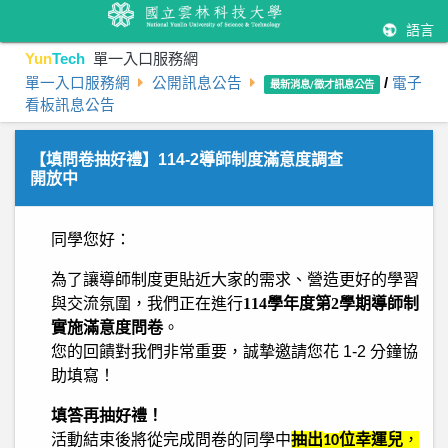
語言
Yun
Tech
單一入口服務網
單一入口服務網
公開訊息公告
/
電子
最新消息/徵才訊息公告
看板訊息公告
【填問卷抽好禮】114-2導師制度滿意度調查
開放中
同學您好：
為了讓導師制度更貼近大家的需求、營造更好的學習
與交流氛圍，我們正在進行
114
學年度第2學期導師制
實施滿意度問卷
。
您的回饋對我們非常重要，誠摯邀請您花 1-2 分鐘協
助填寫！
填答再抽好禮！
活動結束後將從完成問卷的同學中
抽出
位幸運兒
，
10