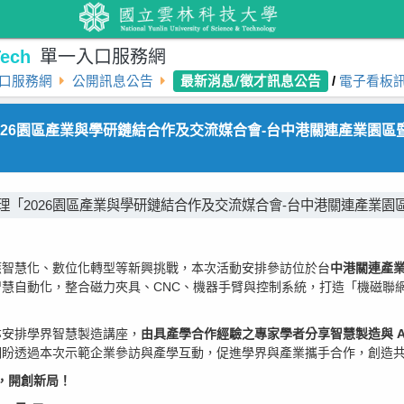
ech
單一入口服務網
最新消息/徵才訊息公告
口服務網
公開訊息公告
/
電子看板
026園區產業與學研鏈結合作及交流媒合會-台中港關連產業園區
理「2026園區產業與學研鏈結合作及交流媒合會-台中港關連產業園
應智慧化、數位化轉型等新興挑戰，本次活動安排參訪位於台
中港關連產業
慧自動化，整合磁力夾具、CNC、機器手臂與控制系統，打造「機磁聯
亦安排學界智慧製造講座，
由具產學合作經驗之專家學者分享智慧製造與 A
期盼透過本次示範企業參訪與產學互動，促進學界與產業攜手合作，創造
手，開創新局！