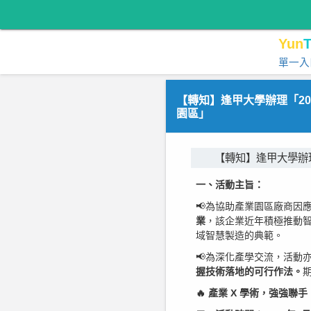
Yun
T
單一入
【轉知】逢甲大學辦理「2
園區」
【轉知】逢甲大學辦
一、活動主旨：
📢為協助產業園區廠商因
業
，該企業近年積極推動智
域智慧製造的典範。
📢為深化產學交流，活動
握技術落地的可行作法。
🔥 產業 X 學術，強強聯