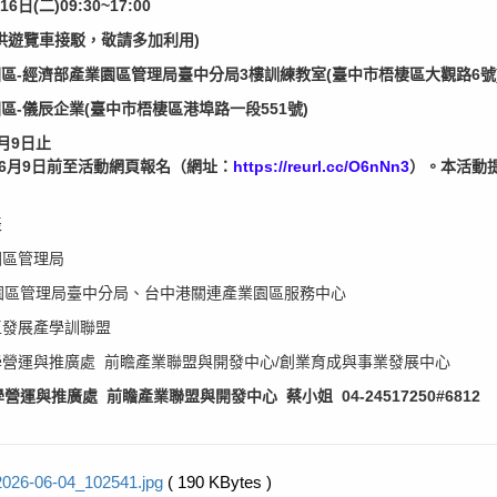
(二)09:30~17:00
供遊覽車接駁，敬請多加利用)
園區-經濟部產業園區管理局臺中分局3樓訓練教室(臺中市梧棲區大觀路6號
園區-儀辰企業(臺中市梧棲區港埠路一段551號)
月9日止
6月9日前至活動網頁報名（網址：
https://reurl.cc/O6nNn3
）。本活動
表
園區管理局
園區管理局臺中分局、台中港關連產業園區服務中心
區發展產學訓聯盟
營運與推廣處 前瞻產業聯盟與開發中心/創業育成與事業發展中心
運與推廣處 前瞻產業聯盟與開發中心 蔡小姐 04-24517250#6812
2026-06-04_102541.jpg
( 190 KBytes )