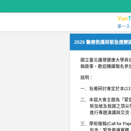
Yun
T
單一入
2026 醫療救護與緊急應變國際
國立臺北護理健康大學與
稿啟事，歡迎踴躍報名參
說明
：
一、
旨揭研討會定於本
(11
二、
本屆大會主題為「緊
新加坡及我國之頂尖
進行專題演講與交流
三、
學術徵稿
(Call for Pap
包含：緊急救護實務