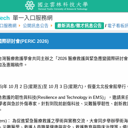
ech
單一入口服務網
最新消息/徵才訊息公告
口服務網
公開訊息公告
/
電子看板
研討會(PERIC 2026)
台灣醫療救護學會共同主辦之「
2026
醫療救護與緊急應變國際研討會
加及惠賜稿件。
5)
年
10
月
2
日
(
星期五
)
至
10
月
3
日
(
星期六
)
，假臺北北投會館舉行
急救護的韌性與科技
(Resilience and Technology in EMS)
」，邀請來
學者與急診外傷專家，針對到院前創傷科技、災難醫學韌性、創新救
。
ers)
：
為促進緊急醫療救護之學術與實務交流，大會同步舉辦學術海
、災難醫學、救護人員職業健康與安全、救護教育與臨床治理等。優