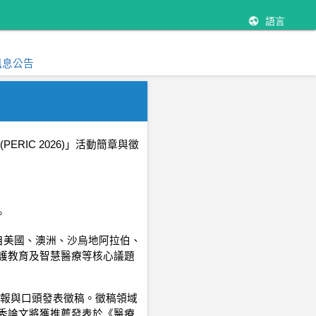
語言
訊息公告
(PERIC 2026)
」活動簡章與徵
。
自美國、澳洲、沙烏地阿拉伯、
護教育及智慧醫療等核心議題
報與口頭發表徵稿。徵稿領域
秀論文將獲推薦發表於《醫療