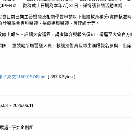
(JPER)
》。徵稿截止日期為本年
7
月
31
日，詳情請參閱活動官網。
討會目前已向主管機關及相關學會申請以下繼續教育積分
(
實際核准時
急診醫學會專科醫師、醫療指導醫師、護理師士等。
放線上報名。詳細大會議程、講者陣容與報名須知，請逕至大會官方
周知，並鼓勵所屬醫護人員、救護技術員及師生踴躍報名參與。出席
電子來文1150019749.pdf
( 397 KBytes )
6.08 ~ 2026.06.11
展處--研究企劃組