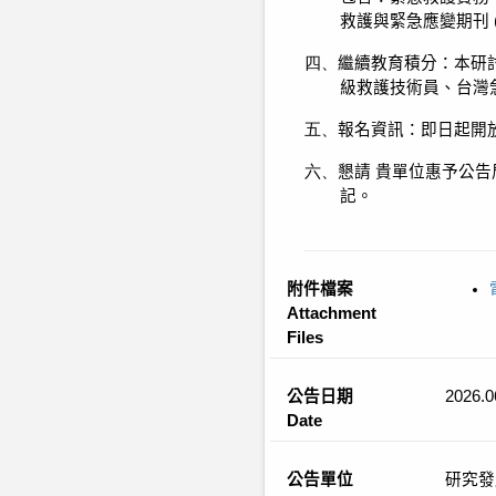
救護與緊急應變期刊
四、
繼續教育積分：本研
級救護技術員、台灣
五、
報名資訊：即日起開
六、
懇請
貴單位惠予公告
記。
附件檔案
Attachment
Files
公告日期
2026.0
Date
公告單位
研究發