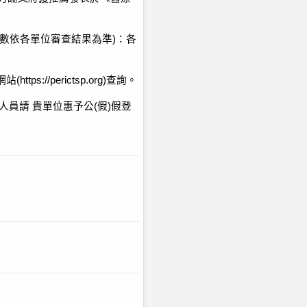
數依各單位審查結果為準
)
：各
網站
(https://perictsp.org)
查詢。
人員請
貴單位惠予公
(
假
)
假登