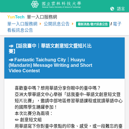
語言
Yun
Tech
單一入口服務網
單一入口服務網
公開訊息公告
/
電子
最新消息/徵才訊息公告
看板訊息公告
📣【話我臺中｜華語文創意短文暨短片比
賽】
📣 Fantastic Taichung City｜Huayu
(Mandarin) Message Writing and Short
Video Contest
喜歡臺中嗎？想用華語分享你眼中的臺中嗎？
亞洲大學華語文中心舉辦「話我臺中–華語文創意短文暨
短片比賽」，邀請中部地區修習華語課程或就讀華語中心
的國際學生踴躍參加！
本次比賽分為兩項：
✏️ 創意短文組
用華語寫下你對臺中景點的印象、感受，或一段難忘的臺