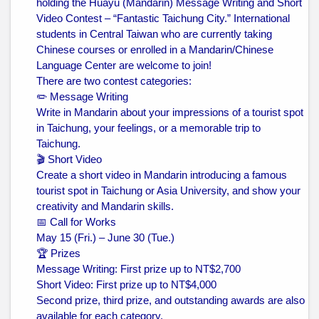
holding the Huayu (Mandarin) Message Writing and Short
Video Contest – “Fantastic Taichung City.” International
students in Central Taiwan who are currently taking
Chinese courses or enrolled in a Mandarin/Chinese
Language Center are welcome to join!
There are two contest categories:
✏️ Message Writing
Write in Mandarin about your impressions of a tourist spot
in Taichung, your feelings, or a memorable trip to
Taichung.
🎬 Short Video
Create a short video in Mandarin introducing a famous
tourist spot in Taichung or Asia University, and show your
creativity and Mandarin skills.
📅 Call for Works
May 15 (Fri.) – June 30 (Tue.)
🏆 Prizes
Message Writing: First prize up to NT$2,700
Short Video: First prize up to NT$4,000
Second prize, third prize, and outstanding awards are also
available for each category.