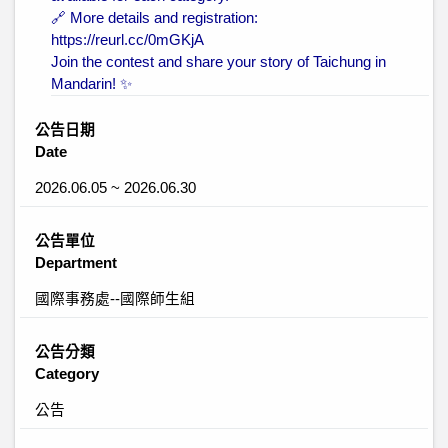
🔗 More details and registration:
https://reurl.cc/0mGKjA
Join the contest and share your story of Taichung in
Mandarin! ✨
公告日期
Date
2026.06.05 ~ 2026.06.30
公告單位
Department
國際事務處--國際師生組
公告分類
Category
公告