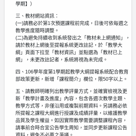
學期】）
三、教材網站資訊：
(一)請務必於第1次預選課程前完成，日後可依每週之
教學進度隨時調整。
(二)為避免持續收到系統發出之「教材未上網通知」，
請於教材上網後至提報系統更改註記，於「教學大
綱」頁面下拉至「教材資訊」並點選為「教材已上
網」，未更改註記者，系統將視為未完成。
四、106學年度第1學期起教學大綱提報系統配合教育
部政策更新，新增「課程簡介」欄位，限50字以上。
五、請教師明確列出教學評量方式，並確實檢視及更
新「教學計畫及進度」內容，包含各週次教學主題、
教學方式等，非僅沿用或複製前期資料。另請務必依
所提報之課程大綱進行授課及成績評量，以維護教學
品質及學生權益。如因實際教學需要調整課程內容，
請事前合時合宜公告學生周知，並同步更新課程公告
資料，避免不必要之爭議。