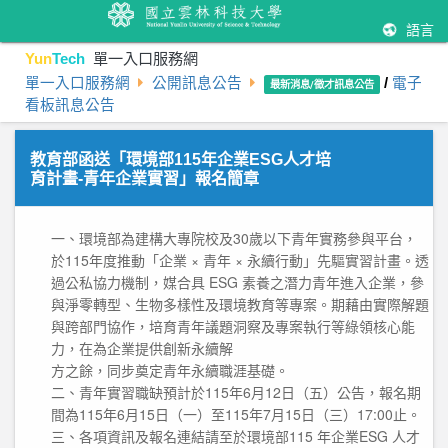
語言
Yun
Tech
單一入口服務網
單一入口服務網
公開訊息公告
/
電子
最新消息/徵才訊息公告
看板訊息公告
教育部函送「環境部115年企業ESG人才培
育計畫-青年企業實習」報名簡章
一、環境部為建構大專院校及30歲以下青年實務參與平台，
於115年度推動「企業 × 青年 × 永續行動」先驅實習計
畫。透
過公私協力機制，媒合具 ESG 素養之潛力青年進入企業，參
與淨零轉型、生物多樣性及環境教育等專
案。期藉由實際解題
與跨部門協作，培育青年議題洞察及專案執行等綠領核心能
力，在為企業提供創新永續解
方之餘，同步奠定青年永續職涯基礎。
二、青年實習職缺預計於115年6月12日（五）公告，報名期
間為115年6月15日（一）至115年7月15日（三）17:00
止。
三、各項資訊及報名連結請至於環境部115 年企業ESG 人才