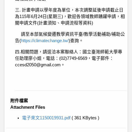
三. 計畫申請以學年度為單位，本次調整延後申請截止日
為115年6月24日(星期三)，歡迎各領域教師踴躍申請，相
關申請文件(計畫須知、申請流程等資料)
請至本部氣候變遷教學資訊平臺/教學活動補助/補助公
告(
https://climatechange.tw/
)查詢。
四.相關問題，請逕洽本案聯絡人：國立臺灣師範大學專
任助理廖小姐，電話：(02)7749-6569，電子郵件：
ccesd2050@gmail.com。
附件檔案
Attachment Files
電子來文1150019931.pdf
( 361 KBytes )