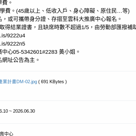
學費。
%學費。(45歲以上、低收入戶、身心障礙、原住民…等)
名，或可攜帶身分證、存摺至雲科大推廣中心報名。
，待取得結業證書，且缺席時數不超過1/5，由勞動部匯撥補
is/9222u4
is/9222n5
05-5342601#2283 黃小姐。
名網址公告為主。
產業計畫DM-02.jpg
( 691 KBytes )
6.10 ~ 2026.06.30
育中心