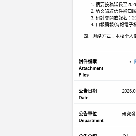
摘要投稿延長至
202
論文錄取信件通知
研討會開放報名：
2
口報簡報
/
海報電子
四、
聯絡方式：本校全人
附件檔案
Attachment
Files
公告日期
2026.0
Date
公告單位
研究發
Department