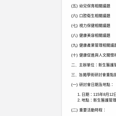
(五)
幼兒保育相關議題
(六)
口腔衛生相關議題
(七)
視力保健相關議題
(八)
健康美容相關議題
(九)
健康產業管理相關議
(十)
健康促進與人文關懷
二、
主辦單位：新生醫護
三、
旨揭學術研討會重點
(一)
研討會日期及地點：
日期：
115
年
8
月
12
地點：新生醫護管
(二)
重要活動時程：