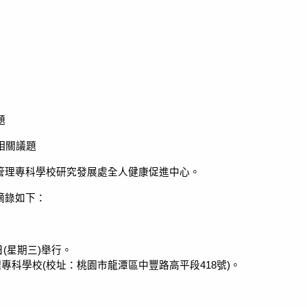
題
相關議題
管理專科學校研究發展處全人健康促進中心。
摘錄如下：
日
(
星期三
)
舉行。
理專科學校
(
校址：桃園市龍潭區中豐路高平段
418
號
)
。