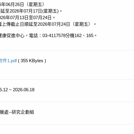
6
年
06
月
26
日（星期五）
順延至
2026
年
07
月
17
日
(
星期五
)
。
026
年
07
月
13
日至
07
月
24
日。
檔上傳截止日順延至
2026
年
07
月
24
日（星期五）。
健康促進中心，電話：
03-4117578
分機
162
、
165
。
附件1.pdf
( 355 KBytes )
6.12 ~ 2026.06.18
展處--研究企劃組