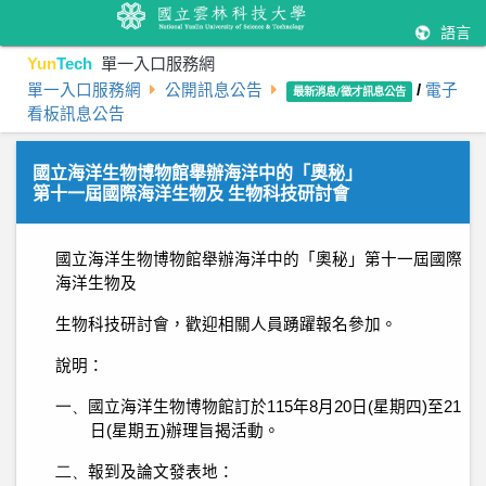
語言
Yun
Tech
單一入口服務網
單一入口服務網
公開訊息公告
/
電子
最新消息/徵才訊息公告
看板訊息公告
國立海洋生物博物館舉辦海洋中的「奧秘」
第十一屆國際海洋生物及 生物科技研討會
國立海洋生物博物館舉辦海洋中的「奧秘」第十一屆國際
海洋生物及
生物科技研討會，歡迎相關人員踴躍報名參加。
說明
：
一、
國立海洋生物博物館訂於
115
年
8
月
20
日
(
星期四
)
至
21
日
(
星期五
)
辦理旨揭活動。
二、
報到及論文發表地：