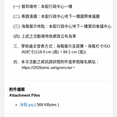
(一)
報到場地：本館行政中心一樓
(二)
專題演講：本館行政中心地下一樓國際會議廳
(三)
海報展示地點：本館行政中心地下一樓第四會議中心
(四)
上述之活動場地依網頁公布為準
三、
學術論文發表方式：海報展示及競賽，海報尺寸
ISO
A0
尺寸
(118.9 cm (
高
)
×
84.1 cm (
寬
))
四、
本次活動之資訊請詳閱附件或參閱報名網站：
https://2026omic.wingzero.tw/
。
附件檔案
Attachment Files
海報.jpg
( 568 KBytes )