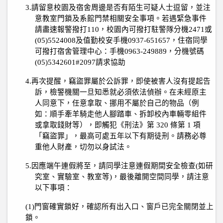
3.
請留意校園及宿舍周邊是否有陌生可疑人士逗留
，並注
意教室門鎖及系館
門禁
相關安全事項。若遇緊急事件
請盡速報警撥打
110
，校園內可撥打駐警隊分機
2471
或
(05)5524008
及值勤校安手機
0937-651657
，住宿同學
可撥打宿舍管理中心：手機
0963-249889
，分機號碼
(05)5342601#2097
請求協助
4.
再次提醒，竊盜罪屬於公訴罪，即使被害人沒有提起告
訴，檢警機關一旦知悉就必須依法偵辦。在未經原主
人同意下，任意拿取、挪用不屬於自己的物品（例
如：順手牽羊騎走他人腳踏車、拆卸校內車輛零組件
或拿取錢財等），即觸犯《刑法》第
320
條第
1
項
「竊盜罪」，最高可處五年以下有期徒刑。請務必尊
重他人財產，切勿以身試法。
5.
因應端午連假將至，請同學注意連假期間安全檢查
(
如研
究室、實驗室、教室等
)
，最後離開空間同學，請注意
以下事項：
(1)
門窗確實鎖好，確認所有出入口、窗戶已完全關閉並上
鎖。