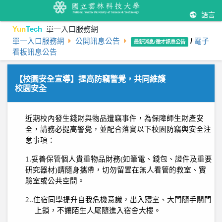
語言
Yun
Tech
單一入口服務網
單一入口服務網
公開訊息公告
/
電子
最新消息/徵才訊息公告
看板訊息公告
【校園安全宣導】提高防竊警覺，共同維護
校園安全
近期校內發生錢財與物品遭竊事件，為保障師生財產安
全，請務必提高警覺，並配合落實以下校園防竊與安全注
意事項：
1.
妥善保管個人貴重物品財務
(
如筆電、錢包、證件及重要
研究器材
)
請隨身攜帶，切勿留置在無人看管的教室、實
驗室或公共空間。
2..
住宿同學提升自我危機意識，出入寢室、大門隨手關門
上鎖，不讓陌生人尾隨進入宿舍大樓。