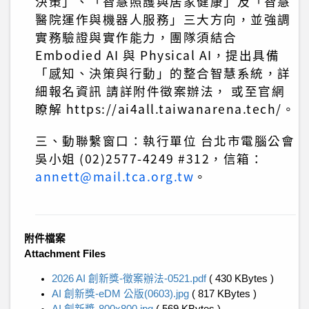
決策」、「智慧照護與居家健康」及「智慧
醫院運作與機器人服務」三大方向，並強調
實務驗證與實作能力，團隊須結合
Embodied AI 與 Physical AI，提出具備
「感知、決策與行動」的整合智慧系統，詳
細報名資訊 請詳附件徵案辦法， 或至官網
瞭解 https://ai4all.taiwanarena.tech/。
三、動聯繫窗口：執行單位 台北市電腦公會
吳小姐 (02)2577-4249 #312，信箱：
annett@mail.tca.org.tw
。
附件檔案
Attachment Files
2026 AI 創新獎-徵案辦法-0521.pdf
( 430 KBytes )
AI 創新獎-eDM 公版(0603).jpg
( 817 KBytes )