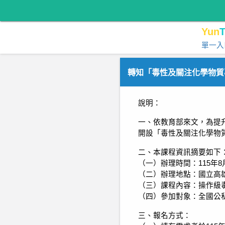
Yun
T
單一入
轉知「毒性及關注化學物質
說明：
一、依教育部來文，為提
開設「毒性及關注化學物
二、本課程資訊摘要如下
（一）辦理時間：115年8
（二）辦理地點：國立高
（三）課程內容：操作級
（四）參加對象：全國公
三、報名方式：