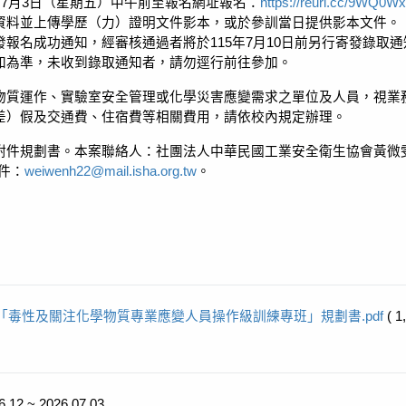
年7月3日（星期五）中午前至報名網址報名：
https://reurl.cc/9WQ0Wx
資料並上傳學歷（力）證明文件影本，或於參訓當日提供影本文件。
報名成功通知，經審核通過者將於115年7月10日前另行寄發錄取
知為準，未收到錄取通知者，請勿逕行前往參加。
物質運作、實驗室安全管理或化學災害應變需求之單位及人員，視業
差）假及交通費、住宿費等相關費用，請依校內規定辦理。
附件規劃書。本案聯絡人：社團法人中華民國工業安全衛生協會黃微雯
郵件：
weiwenh22@mail.isha.org.tw
。
「毒性及關注化學物質專業應變人員操作級訓練專班」規劃書.pdf
( 1
6.12 ~ 2026.07.03