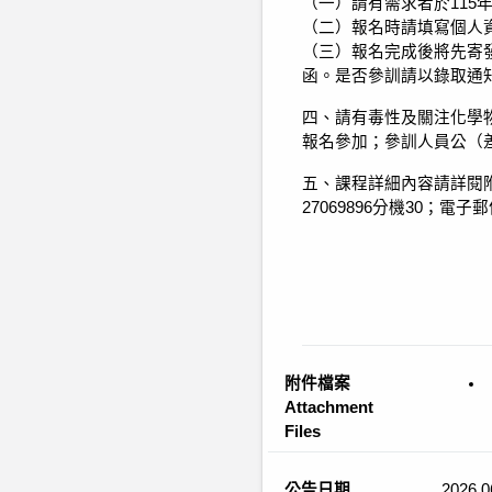
（一）請有需求者於115
（二）報名時請填寫個人
（三）報名完成後將先寄發
函。是否參訓請以錄取通
四、請有毒性及關注化學
報名參加；參訓人員公（
五、課程詳細內容請詳閱
27069896分機30；電子
附件檔案
Attachment
Files
公告日期
2026.0