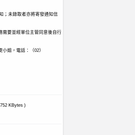
通知；未錄取者亦將寄發通知信
務需要並經單位主管同意後自行
小姐，電話：（02）
,752 KBytes )