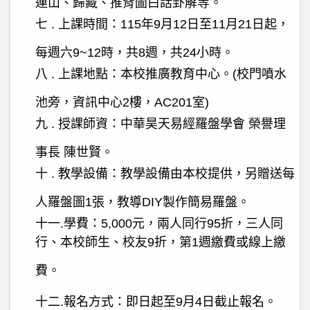
連山、歸藏、推背圖白話卦解等。
七
.
上課時間：
115
年
9
月
12
日至
11
月
21
日起，
每週六
9~12
時，共
8
週，共
24
小時。
八
.
上課地點：本校推廣教育中心。
(
校門噴水
池旁，資訊中心
2
樓，
AC201
室
)
九
.
授課師資：中華昊天易經羅盤學會 榮譽理
事長 陳世賢。
十
.
教學設備：教學設備由本校提供，另贈送每
人羅盤圖
1
張，教導
DIY
製作簡易羅盤。
十一
.
學費：
5,000
元，兩人同行
95
折，三人同
行、本校師生、校友
9
折，第
1
週繳費或線上繳
費。
十二
.
報名方式：即日起至
9
月
4
日截止報名。