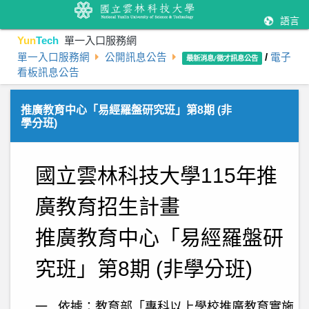
語言
Yun
Tech
單一入口服務網
單一入口服務網
公開訊息公告
/
電子
最新消息/徵才訊息公告
看板訊息公告
推廣教育中心「易經羅盤研究班」第8期 (非
學分班)
國立雲林科技大學
115
年推
廣教育招生計畫
推廣教育中心「易經羅盤研
究班」第
8
期
(
非學分班
)
一
.
依據：教育部「專科以上學校推廣教育實施