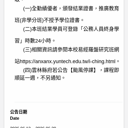
(
一
)
全勤績優者，頒發結業證書，推廣教育
班
(
非學分班
)
不授予學位證書。
(
二
)
本班結業學員可登錄「公務人員終身學
習」時數
24
小時。
(
三
)
相關資訊請參閱本校易經羅盤研究班網
站
https://anxanx.yuntech.edu.tw/i-ching.html
。
(
四
)
雲林縣府若公告【颱風停課】，課程即
順延一週，不另通知。
公告日期
Date