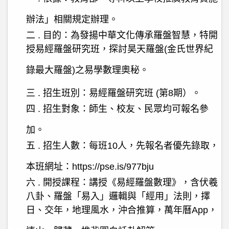
辦法」相關規定辦理。
二
.
目的：為發揚中華文化傳承羅盤智慧，特開
授易經羅盤研究班，探討昊天羅盤
(
金氏世界紀
錄最大羅盤
)
之易學數理奧秘。
三
.
招生班別：易經羅盤研究班
(
第
8
期）。
四
.
招生對象：師生、校友、民眾均可報名參
加。
五
.
招生人數：每班
10
人，先報名者優先錄取，
本班網址：
https://pse.is/977bju
六
.
開授課程：講授《易經羅盤數理》，含伏羲
八卦、羅盤「易入」邏輯與「經用」法則，擇
日、交年，地理風水，沖合推算，萬年曆
App
，