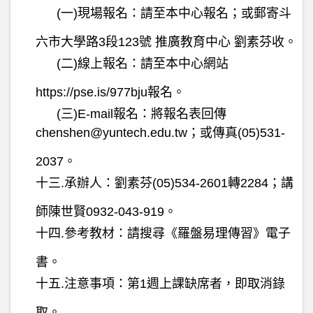
(
一
)
現場報名：請至本中心報名；或郵寄斗
六市大學路
3
段
123
號 推廣教育中心 劉素芬收。
(
二
)
線上報名：請至本中心網站
https://pse.is/977bju
報名。
(
三
)E-mail
報名：將報名表回傳
chenshen@yuntech.edu.tw
；或傳真
(05)531-
2037
。
十三
.
承辦人：劉素芬
(05)534-2601
轉
2284
；講
師陳世賢
0932-043-919
。
十四
.
參考教材：請搜尋《羅盤易理傳習》電子
書。
十五
.
注意事項：第
1
週上課缺席者，即取消錄
取。