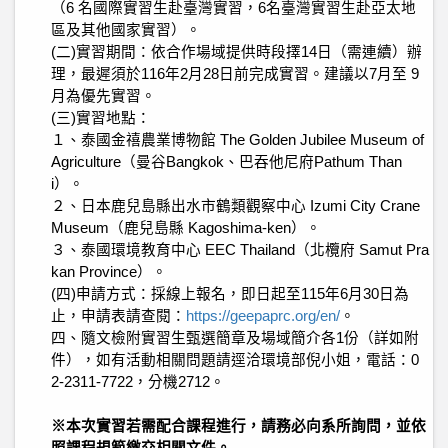
（6 名國際實習生赴臺灣實習，6名臺灣實習生赴亞太地
區及其他國家實習）。
(二)實習期間：依合作場域提供時段擇14日（需連續）辦
理，最遲須於116年2月28日前完成實習。建議以7月至 9
月為優先實習。
(三)實習地點：
１、泰國金禧農業博物館 The Golden Jubilee Museum of
Agriculture（曼谷Bangkok、巴吞他尼府Pathum Than
i）。
２、日本鹿兒島縣出水市鶴類觀察中心 Izumi City Crane
Museum（鹿兒島縣 Kagoshima-ken）。
３、泰國環境教育中心 EEC Thailand（北欖府 Samut Pra
kan Province）。
(四)申請方式：採線上報名，即日起至115年6月30日為
止，申請表請查閱：
https://geepaprc.org/en/
。
四、隨文檢附實習生甄選簡章及場域簡介各1份（詳如附
件），如有活動相關問題請逕洽環境部倪小姐，電話：0
2-2311-7722，分機2712。
※本次實習若需配合課程進行，請務必向系所詢問，並依