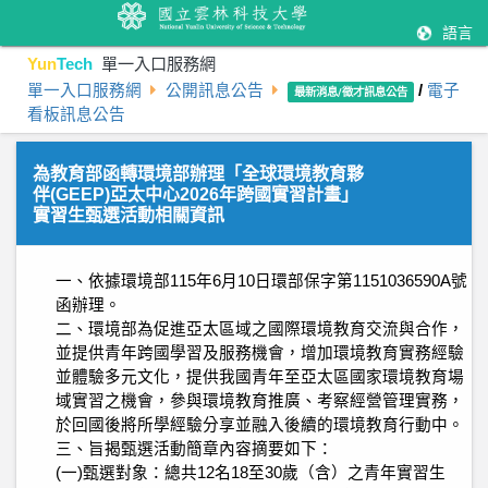
語言
Yun
Tech
單一入口服務網
單一入口服務網
公開訊息公告
/
電子
最新消息/徵才訊息公告
看板訊息公告
為教育部函轉環境部辦理「全球環境教育夥
伴(GEEP)亞太中心2026年跨國實習計畫」
實習生甄選活動相關資訊
一、依據環境部115年6月10日環部保字第1151036590A號
函辦理。
二、環境部為促進亞太區域之國際環境教育交流與合作，
並提供青年跨國學習及服務機會，增加環境教育實務經驗
並體驗多元文化，提供我國青年至亞太區國家環境教育場
域實習之機會，參與環境教育推廣、考察經營管理實務，
於回國後將所學經驗分享並融入後續的環境教育行動中。
三、旨揭甄選活動簡章內容摘要如下：
(一)甄選對象：總共12名18至30歲（含）之青年實習生