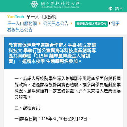
語言
Yun
Tech
單一入口服務網
單一入口服務網
公開訊息公告
/
電子
最新消息/徵才訊息公告
看板訊息公告
教育部促進產學連結合作育才平臺-國立高雄
科技大 學執行辦公室與海洋科技產業創新專
區共同辦理「115年 離岸風電綠金人培訓
營」，邀請本校學 生踴躍報名參加。
一、為讓大專校院學生深入瞭解離岸風電產業面向與我國
能政策，透過課程設計與實務體驗，讓參與學員能對產業
概況、風場運維有一定基礎認識，進而未來投入產業發展
與服務。
二、課程資訊：
一)課程日期：115年8月10日至8月12日。