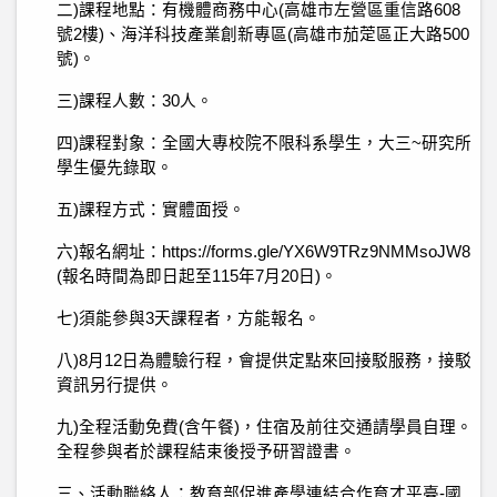
二)課程地點：有機體商務中心(高雄市左營區重信路608
號2樓)、海洋科技產業創新專區(高雄市茄萣區正大路500
號)。
三)課程人數：30人。
四)課程對象：全國大專校院不限科系學生，大三~研究所
學生優先錄取。
五)課程方式：實體面授。
六)報名網址：https://forms.gle/YX6W9TRz9NMMsoJW8
(報名時間為即日起至115年7月20日)。
七)須能參與3天課程者，方能報名。
八)8月12日為體驗行程，會提供定點來回接駁服務，接駁
資訊另行提供。
九)全程活動免費(含午餐)，住宿及前往交通請學員自理。
全程參與者於課程結束後授予研習證書。
三、活動聯絡人：教育部促進產學連結合作育才平臺-國