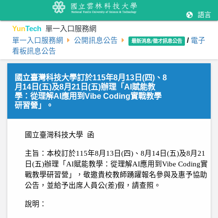
語言
Yun
Tech
單一入口服務網
單一入口服務網
公開訊息公告
/
電子
最新消息/徵才訊息公告
看板訊息公告
國立臺灣科技大學訂於115年8月13日(四)、8
月14日(五)及8月21日(五)辦理「AI賦能教
學：從理解AI應用到Vibe Coding實戰教學
研習營」。
國立臺灣科技大學
函
主旨：
本校訂於
115
年
8
月
13
日
(
四
)
、
8
月
14
日
(
五
)
及
8
月
21
日
(
五
)
辦理「
AI
賦能教學：從理解
AI
應用到
Vibe Coding
實
戰教學研習營」，敬邀貴校教師踴躍報名參與及惠予協助
公告，並給予出席人員公
(
差
)
假，請查照。
說明：