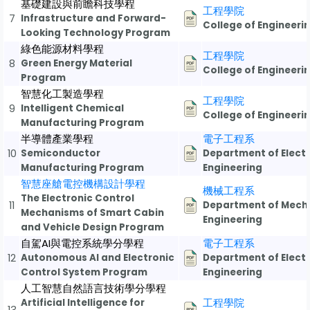
基礎建設與前瞻科技學程
工程學院
7
Infrastructure and Forward-
College of Engineeri
Looking Technology Program
綠色能源材料學程
工程學院
8
Green Energy Material
College of Engineeri
Program
智慧化工製造學程
工程學院
9
Intelligent Chemical
College of Engineeri
Manufacturing Program
半導體產業學程
電子工程系
10
Semiconductor
Department of Elect
Manufacturing Program
Engineering
智慧座艙電控機構設計學程
機械工程系
The Electronic Control
11
Department of Mech
Mechanisms of Smart Cabin
Engineering
and Vehicle Design Program
自駕AI與電控系統學分學程
電子工程系
12
Autonomous AI and Electronic
Department of Elect
Control System Program
Engineering
人工智慧自然語言技術學分學程
Artificial Intelligence for
工程學院