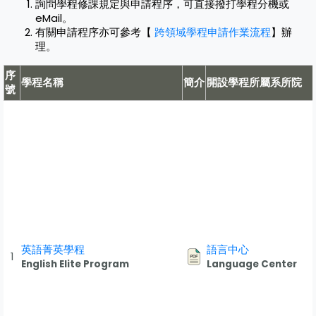
詢問學程修課規定與申請程序，可直接撥打學程分機或
eMail。
有關申請程序亦可參考【
跨領域學程申請作業流程
】辦
理。
序
學程名稱
簡介
開設學程所屬系所院
號
英語菁英學程
語言中心
1
English Elite Program
Language Center