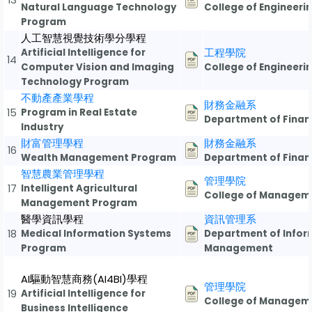
13
Natural Language Technology
College of Engineeri
Program
人工智慧視覺技術學分學程
Artificial Intelligence for
工程學院
14
Computer Vision and Imaging
College of Engineeri
Technology Program
不動產產業學程
財務金融系
15
Program in Real Estate
Department of Finan
Industry
財富管理學程
財務金融系
16
Wealth Management Program
Department of Finan
智慧農業管理學程
管理學院
17
Intelligent Agricultural
College of Managem
Management Program
醫學資訊學程
資訊管理系
18
Medical Information Systems
Department of Infor
Program
Management
AI驅動智慧商務(AI4BI)學程
管理學院
19
Artificial Intelligence for
College of Managem
Business Intelligence