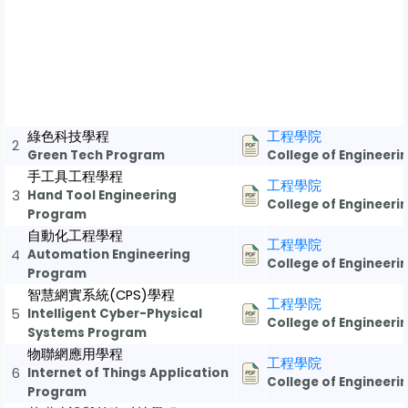
綠色科技學程
工程學院
2
Green Tech Program
College of Engineeri
手工具工程學程
工程學院
3
Hand Tool Engineering
College of Engineeri
Program
自動化工程學程
工程學院
4
Automation Engineering
College of Engineeri
Program
智慧網實系統(CPS)學程
工程學院
5
Intelligent Cyber-Physical
College of Engineeri
Systems Program
物聯網應用學程
工程學院
6
Internet of Things Application
College of Engineeri
Program