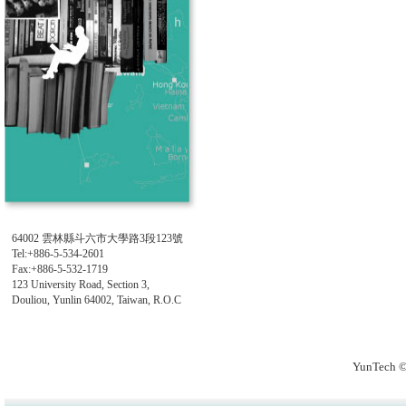
64002 雲林縣斗六市大學路3段123號
Tel:+886-5-534-2601
Fax:+886-5-532-1719
123 University Road, Section 3,
Douliou, Yunlin 64002, Taiwan, R.O.C
YunTech ©