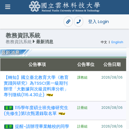
登入 Login
教務資訊系統
教務資訊系統
最新消息
中文
|
English
公告事項
公告單位
公告日期
【轉知】國立臺北教育大學《教育
課教組
2026/08/06
實踐與研究》為TSSCI第一級期刊
辦理「大數據與次級資料庫分析」
專刊徵稿(116.4.30止)
115學年度碩士班先修研究生
註冊組
2026/08/06
(先修生)第1次甄選錄取名單
提醒~請辦理畢業離校的同學
註冊組
2026/08/06