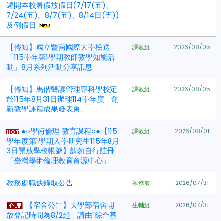
避開本校暑假放假日(7/17(五)、
7/24(五)、8/7(五)、8/14日(五))
及例假日
【轉知】國立暨南國際大學檢送
課教組
2026/08/05
「115學年第1學期教師教學知能活
動」8月系列活動分享訊息
【轉知】馬偕醫護管理專科學校定
課教組
2026/08/05
於115年8月31日辦理114學年度「創
新教學課程成果發表會」
●○學術倫理 教育課程○●【115
課教組
2026/08/01
學年度第1學期入學研究生115年8月
3日開放學校帳號】請勿自行註冊
「臺灣學術倫理教育資源中心」
教務處職缺錄取公告
教務處
2026/07/31
【宿舍公告】大學部宿舍開
生輔組
2026/07/31
放登記時間為8/2起，請由"綜合基