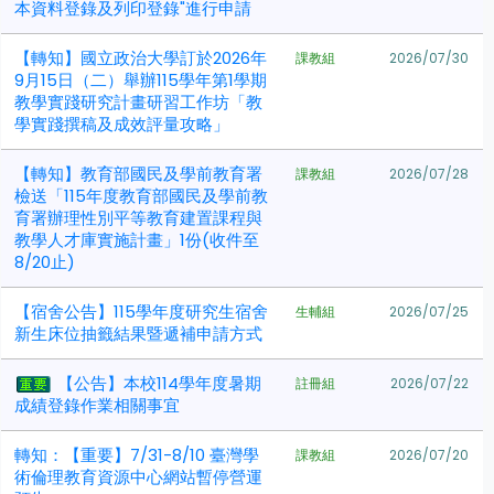
本資料登錄及列印登錄"進行申請
【轉知】國立政治大學訂於2026年
課教組
2026/07/30
9月15日（二）舉辦115學年第1學期
教學實踐研究計畫研習工作坊「教
學實踐撰稿及成效評量攻略」
【轉知】教育部國民及學前教育署
課教組
2026/07/28
檢送「115年度教育部國民及學前教
育署辦理性別平等教育建置課程與
教學人才庫實施計畫」1份(收件至
8/20止)
【宿舍公告】115學年度研究生宿舍
生輔組
2026/07/25
新生床位抽籤結果暨遞補申請方式
【公告】本校114學年度暑期
註冊組
2026/07/22
成績登錄作業相關事宜
轉知：【重要】7/31-8/10 臺灣學
課教組
2026/07/20
術倫理教育資源中心網站暫停營運